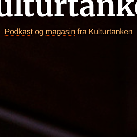
ulturtank
Podkast
og
magasin
fra Kulturtanken