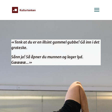
«Tenk at du er en illsint gammel gubbe! Gå inn i det
groteske.
Sånn ja! Så åpner du munnen og lager lyd.
Gææææ…»