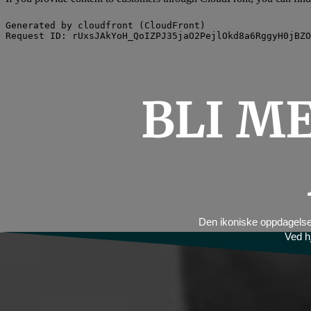
BLI M
Den ikoniske oppdagelses
Ved hj