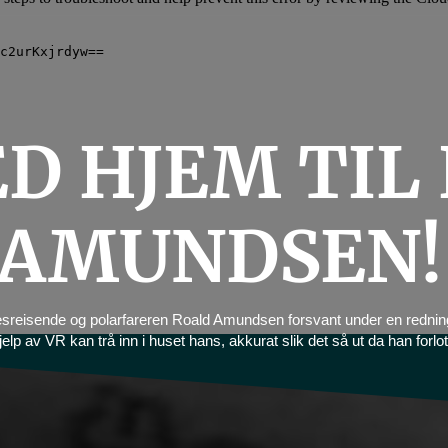
ED HJEM TIL
AMUNDSEN!
reisende og polarfareren Roald Amundsen forsvant under en rednings
elp av VR kan trå inn i huset hans, akkurat slik det så ut da han forlot