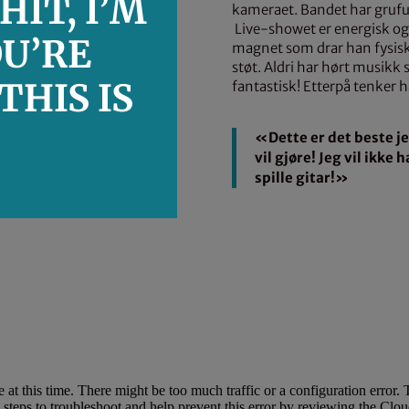
HIT, I’M
kameraet. Bandet har grufu
Live-showet er energisk og 
OU’RE
magnet som drar han fysisk 
støt. Aldri har hørt musikk 
THIS IS
fantastisk! Etterpå tenker h
«Dette er det beste jeg
vil gjøre! Jeg vil ikke h
spille gitar!»