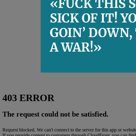
«FUCK THIS S
SICK OF IT! Y
GOIN’ DOWN, 
A WAR!»