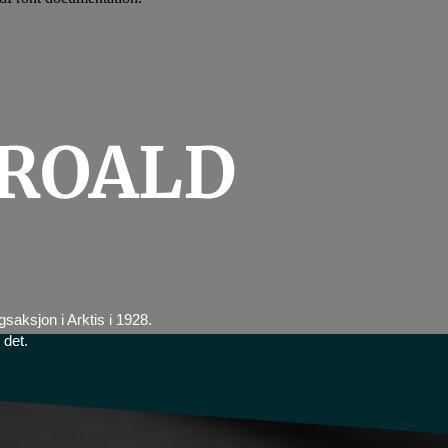
 ROALD
aksjon i Arktis i 1928.
 det.