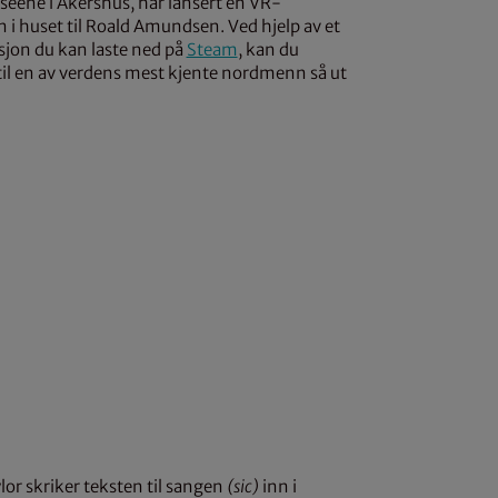
useene i Akershus, har lansert en VR-
n i huset til Roald Amundsen. Ved hjelp av et
asjon du kan laste ned på
Steam
, kan du
l en av verdens mest kjente nordmenn så ut
lor skriker teksten til sangen
(sic)
inn i