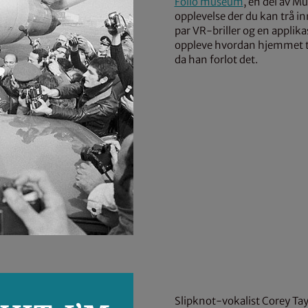
Follo museum
, en del av M
opplevelse der du kan trå in
par VR-briller og en applik
oppleve hvordan hjemmet ti
da han forlot det.
Slipknot-vokalist Corey Tay