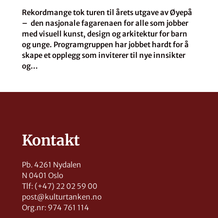
Rekordmange tok turen til årets utgave av Øyepå
– den nasjonale fagarenaen for alle som jobber
med visuell kunst, design og arkitektur for barn
og unge. Programgruppen har jobbet hardt for å
skape et opplegg som inviterer til nye innsikter
og...
Kontakt
Pb. 4261 Nydalen
N 0401 Oslo
Tlf: (+47) 22 02 59 00
post@kulturtanken.no
Org.nr: 974 761 114